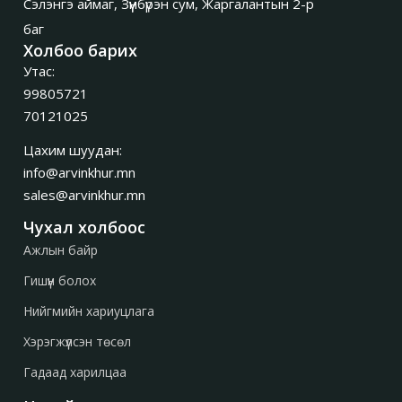
Сэлэнгэ аймаг, Зүүнбүрэн сум, Жаргалантын 2-р
баг
Холбоо барих
Утас:
99805721
70121025
Цахим шуудан:
info@arvinkhur.mn
sales@arvinkhur.mn
Чухал холбоос
Ажлын байр
Гишүүн болох
Нийгмийн хариуцлага
Хэрэгжүүлсэн төсөл
Гадаад харилцаа